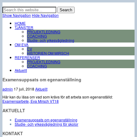
Erfaren och engagerad projektledning samt professionell coaching för chefer,
medarbetare och jobbsökande.
Show Navigation
Hide Navigation
HOME
TJÄNSTER
PROJEKTLEDNING
COACHING
Studie- och yrkesvägledning
OM EVA
CV
HISTORIEN OM MIRSCH
REFERENSER
PROJEKTLEDNING
COACHING
Aktuellt
Examensuppsats om egenanställning
admin
17 juli, 2018
Aktuellt
Här kan du läsa om vad som krävs för att arbeta som egenanställd:
Examensarbete, Eva Mirsch VT18
AKTUELLT
Examensuppsats om egenanställning
Studie- och yrkesvägledning för skolor
KONTAKT