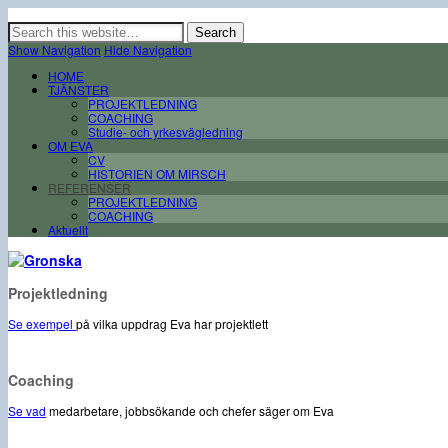
Erfaren och engagerad projektledning samt professionell coaching för chefer, m
Show Navigation
Hide Navigation
HOME
TJÄNSTER
PROJEKTLEDNING
COACHING
Studie- och yrkesvägledning
OM EVA
CV
HISTORIEN OM MIRSCH
REFERENSER
PROJEKTLEDNING
COACHING
Aktuellt
Projektledning
Se exempel
på vilka uppdrag Eva har projektlett
Coaching
Se vad
medarbetare, jobbsökande och chefer säger om Eva