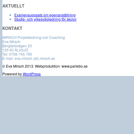
AKTUELLT
Examensuppsats om egenanställning
Studie- och yrkesvägledning för skolor
KONTAKT
MIRSCH Projektledning och Coaching
Eva Mirsch
Bergtallsvägen 20
125 60 ÄLVSJÖ
Tel: 0708-745 795
E-mail: eva.mirsch (at) mirsch.se
© Eva Mirsch 2013. Webproduktion: www.parlebo.se
Powered by
WordPress