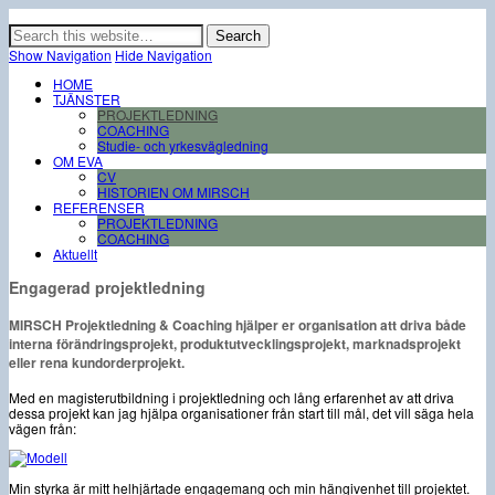
Erfaren och engagerad projektledning samt professionell coaching för chefer,
medarbetare och jobbsökande.
Show Navigation
Hide Navigation
HOME
TJÄNSTER
PROJEKTLEDNING
COACHING
Studie- och yrkesvägledning
OM EVA
CV
HISTORIEN OM MIRSCH
REFERENSER
PROJEKTLEDNING
COACHING
Aktuellt
Engagerad projektledning
MIRSCH Projektledning & Coaching hjälper er organisation att driva både
interna förändringsprojekt, produktutvecklingsprojekt, marknadsprojekt
eller rena kundorderprojekt.
Med en magisterutbildning i projektledning och lång erfarenhet av att driva
dessa projekt kan jag hjälpa organisationer från start till mål, det vill säga hela
vägen från:
Min styrka är mitt helhjärtade engagemang och min hängivenhet till projektet.