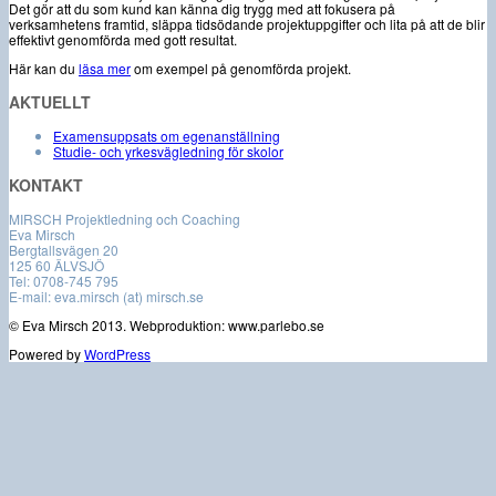
Det gör att du som kund kan känna dig trygg med att fokusera på
verksamhetens framtid, släppa tidsödande projektuppgifter och lita på att de blir
effektivt genomförda med gott resultat.
Här kan du
läsa mer
om exempel på genomförda projekt.
AKTUELLT
Examensuppsats om egenanställning
Studie- och yrkesvägledning för skolor
KONTAKT
MIRSCH Projektledning och Coaching
Eva Mirsch
Bergtallsvägen 20
125 60 ÄLVSJÖ
Tel: 0708-745 795
E-mail: eva.mirsch (at) mirsch.se
© Eva Mirsch 2013. Webproduktion: www.parlebo.se
Powered by
WordPress